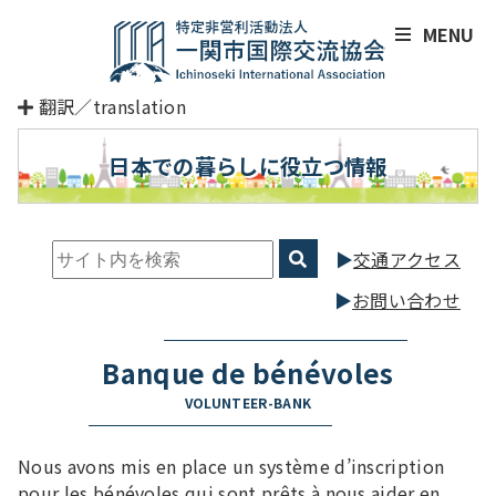
MENU
翻訳／translation
日本での暮らしに役立つ情報
交通アクセス
お問い合わせ
Banque de bénévoles
VOLUNTEER-BANK
Nous avons mis en place un système d’inscription
pour les bénévoles qui sont prêts à nous aider en