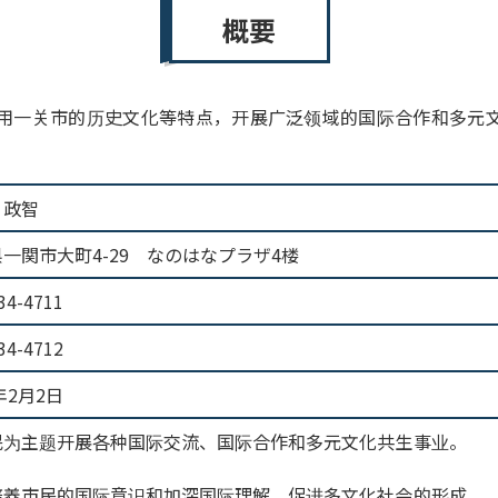
概要
在利用一关市的历史文化等特点，开展广泛领域的国际合作和多元
 政智
一関市大町4-29 なのはなプラザ4楼
34-4711
34-4712
0年2月2日
民为主题开展各种国际交流、国际合作和多元文化共生事业。
培养市民的国际意识和加深国际理解，促进多文化社会的形成。