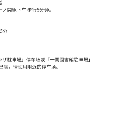
者
ノ関駅下车 步行5分钟。
5分
ラザ駐車場」停车场或「一関図書館駐車場」
场已满，请使用附近的停车场。