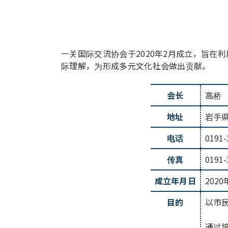
一关国际交流协会于2020年2月成立，旨
际理解，为形成多元文化社会做出贡献。
会长
高桥
地址
岩手県
电话
0191-
传真
0191-
成立年月日
202
目的
以市
通过