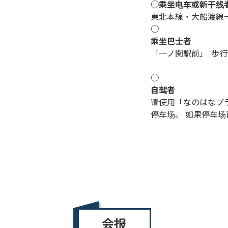
○乘坐电车或新干线
東北本線・大船渡線一
○
乘坐巴士者
「一ノ関駅前」 步行
○
自驾者
请使用「なのはなプ
停车场。 如果停车
会报