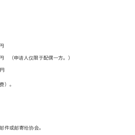
円
 （申请人仅限于配偶一方。）
円
费）。
邮件或邮寄给协会。