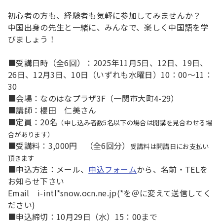
初心者の方も、経験者も気軽に参加してみませんか？
中国出身の先生と一緒に、みんなで、楽しく中国語を学
びましょう！
■受講日時（全6回）：2025年11月5日、12日、19日、
26日、12月3日、10日（いずれも水曜日）10：00～11：
30
■会場：なのはなプラザ3F（一関市大町4-29）
■講師：櫻田 仁美さん
■定員：20名
（申し込み者数5名以下の場合は開講を見合わせる場
合があります）
■受講料：3,000円 （全6回分）
受講料は開講日にお支払い
頂きます
■申込方法：メール、
申込フォーム
から、名前・TELを
お知らせ下さい
Email i-intl*snow.ocn.ne.jp(*を＠に変えて送信してく
ださい)
■申込締切：10月29日（水）15：00まで