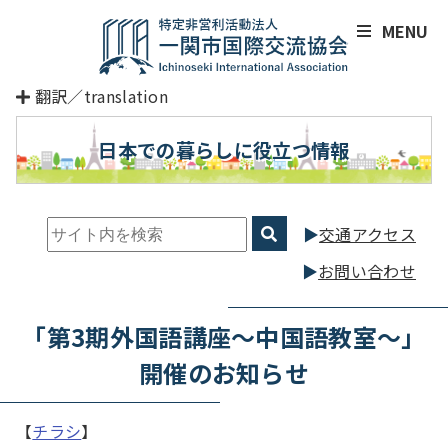
MENU
翻訳／translation
日本での暮らしに役立つ情報
交通アクセス
お問い合わせ
「第3期外国語講座～中国語教室～」
開催のお知らせ
【
チラシ
】