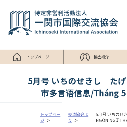
トップページ
協会紹介
5月号 いちのせきし たげんご じ
市多言语信息/Tháng 5 T
トップペー
交流協会よ
5月号 いちのせきし
ジ
り
NGÔN NGỮ THÀ