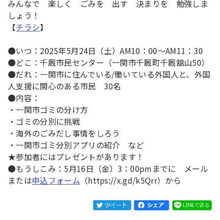
みんなで 楽しく ごみを 出す 決まりを 勉強しま
しょう！
【
チラシ
】
●いつ：2025年5月24日（土）AM10：00～AM11：30
●どこ：千厩市民センター（一関市千厩町千厩舘山50）
●だれ：一関市に住んでいる/働いている外国人と、外国
人支援に関心のある市民 30名
●内容：
・一関市ゴミの分け方
・ゴミの分別に挑戦
・海外のごみだし事情をしろう
・一関市ゴミ分別アプリの紹介 など
★参加者にはプレゼントがあります！
●もうしこみ：5月16日（金）3：00pmまでに メール
または
申込フォーム
（https://x.gd/k5Qrr）から