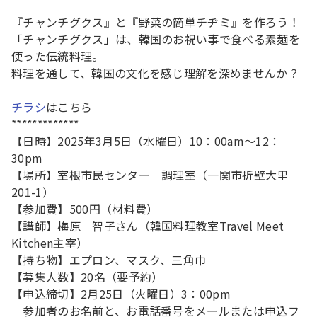
『チャンチグクス』と『野菜の簡単チヂミ』を作ろう！
「チャンチグクス」は、韓国のお祝い事で食べる素麺を
使った伝統料理。
料理を通して、韓国の文化を感じ理解を深めませんか？
チラシ
はこちら
*************
【日時】2025年3月5日（水曜日）10：00am～12：
30pm
【場所】室根市民センター 調理室（一関市折壁大里
201-1）
【参加費】500円（材料費）
【講師】梅原 智子さん（韓国料理教室Travel Meet
Kitchen主宰）
【持ち物】エプロン、マスク、三角巾
【募集人数】20名（要予約）
【申込締切】2月25日（火曜日）3：00pm
参加者のお名前と、お電話番号をメールまたは申込フ