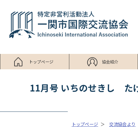
トップページ
協会紹介
11月号 いちのせきし たげんご 
トップページ
交流協会より