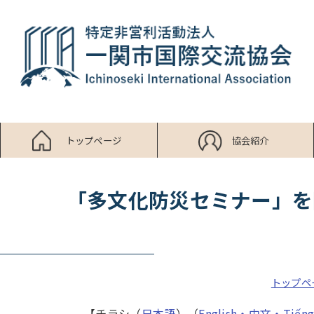
トップページ
協会紹介
「多文化防災セミナー」を
トップペ
【チラシ（
日本語
）（
English・中文・Tiếng 